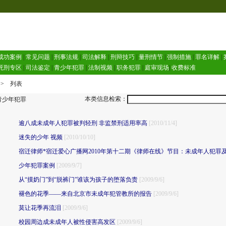
成功案例
|
常见问题
|
刑事法规
|
司法解释
|
刑辩技巧
|
量刑情节
|
强制措施
|
罪名详解
|
死刑专区
|
司法鉴定
|
青少年犯罪
|
法制视频
|
职务犯罪
|
庭审现场
|
收费标准
> 列表
本类信息检索：
少年犯罪
逾八成未成年人犯罪被判轻刑 非监禁刑适用率高
[2010/11/4]
迷失的少年 视频
[2010/10/10]
宿迁律师*宿迁爱心广播网2010年第十二期《律师在线》节目：未成年人犯罪
少年犯罪案例
[2009/9/7]
从“摸奶门”到“脱裤门”谁该为孩子的堕落负责
[2009/9/6]
褪色的花季——来自北京市未成年犯管教所的报告
[2009/9/6]
莫让花季再流泪
[2009/9/6]
校园周边成未成年人被性侵害高发区
[2009/9/6]