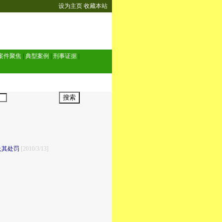
设为主页
收藏本站
案件聚焦
|
典型案例
|
刑事证据
|
及其处罚
[2010/3/13]